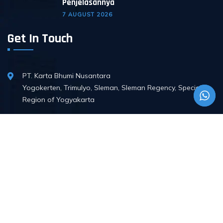
Penjelasannya
7 AUGUST 2026
Get In Touch
PT. Karta Bhumi Nusantara
Yogokerten, Trimulyo, Sleman, Sleman Regency, Special
Region of Yogyakarta
Email :
kartabhuminusantara@gmail.com
Phone :
+62 851-4837-7976