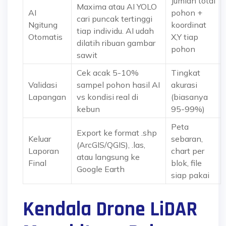
Jumlah total
Maxima atau AI YOLO
AI
pohon +
cari puncak tertinggi
Ngitung
koordinat
tiap individu. AI udah
Otomatis
X,Y tiap
dilatih ribuan gambar
pohon
sawit
Cek acak 5-10%
Tingkat
Validasi
sampel pohon hasil AI
akurasi
Lapangan
vs kondisi real di
(biasanya
kebun
95-99%)
Peta
Export ke format .shp
Keluar
sebaran,
(ArcGIS/QGIS), .las,
Laporan
chart per
atau langsung ke
Final
blok, file
Google Earth
siap pakai
Kendala Drone LiDAR