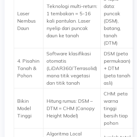
Teknologi multi-return:
data:
Laser
1 tembakan = 5-16
puncak
Nembus
kali pantulan. Laser
(DSM),
Daun
nyelip dari puncak
batang,
daun ke tanah
tanah
(DTM)
Software klasifikasi
DSM (peta
4. Pisahin
otomatis
permukaan)
Tanah &
(LiDAR360/Terrasolid)
+ DTM
Pohon
mana titik vegetasi
(peta tanah
dan titik tanah
asli)
CHM: peta
Bikin
Hitung rumus: DSM –
warna
Model
DTM = CHM (Canopy
tinggi
Tinggi
Height Model)
bersih tiap
pohon
Algoritma Local