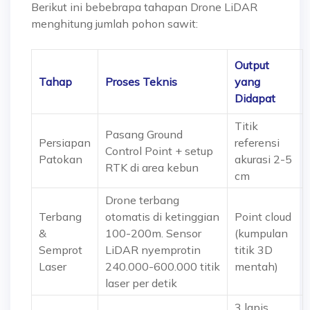
Berikut ini bebebrapa tahapan Drone LiDAR
menghitung jumlah pohon sawit:
Output
Tahap
Proses Teknis
yang
Didapat
Titik
Pasang Ground
Persiapan
referensi
Control Point + setup
Patokan
akurasi 2-5
RTK di area kebun
cm
Drone terbang
Terbang
otomatis di ketinggian
Point cloud
&
100-200m. Sensor
(kumpulan
Semprot
LiDAR nyemprotin
titik 3D
Laser
240.000-600.000 titik
mentah)
laser per detik
3 lapis