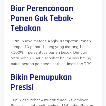
Biar Perencanaan
Panen Gak Tebak-
Tebakan
PPKS punya metode Angka Kerapatan Panen:
sampel 10 pohon, hitung yang matang, hasil
×100% = persentase panen besok. Dengan
total pohon × AKP, sahabat bhumi bisa hitung
butuh berapa pemanen, truk, estimasi ton TBS.
Bikin Pemupukan
Presisi
Pupuk asal tebar = mubazir/produksi ambyar.
Populasi ideal sawit minimal 136 pohon/hektar.