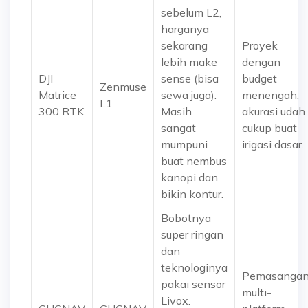
sebelum L2,
harganya
sekarang
Proyek
lebih make
dengan
DJI
sense (bisa
budget
Zenmuse
Matrice
sewa juga).
menengah,
L1
300 RTK
Masih
akurasi udah
sangat
cukup buat
mumpuni
irigasi dasar.
buat nembus
kanopi dan
bikin kontur.
Bobotnya
super ringan
dan
teknologinya
Pemasanga
pakai sensor
multi-
Livox.