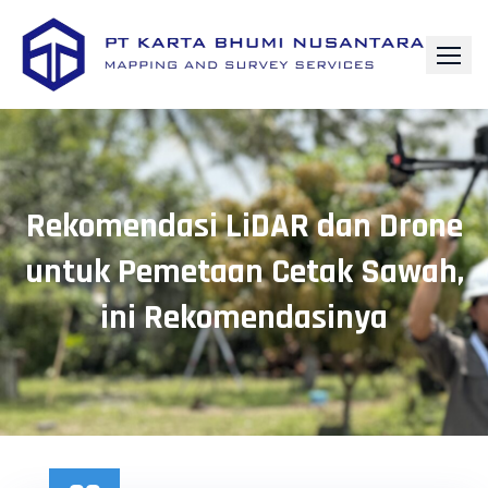
Skip
to
content
Rekomendasi LiDAR dan Drone
untuk Pemetaan Cetak Sawah,
ini Rekomendasinya