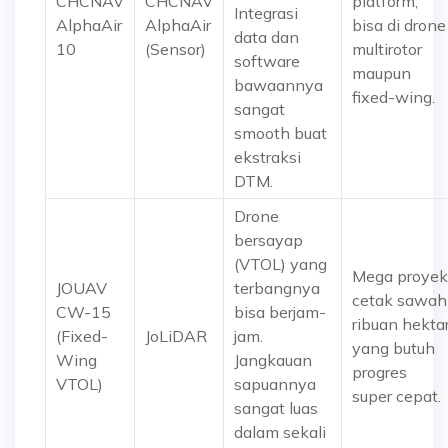
CHCNAV
CHCNAV
platform,
Integrasi
AlphaAir
AlphaAir
bisa di drone
data dan
10
(Sensor)
multirotor
software
maupun
bawaannya
fixed-wing.
sangat
smooth buat
ekstraksi
DTM.
Drone
bersayap
(VTOL) yang
Mega proyek
JOUAV
terbangnya
cetak sawah
CW-15
bisa berjam-
ribuan hekta
(Fixed-
JoLiDAR
jam.
yang butuh
Wing
Jangkauan
progres
VTOL)
sapuannya
super cepat.
sangat luas
dalam sekali