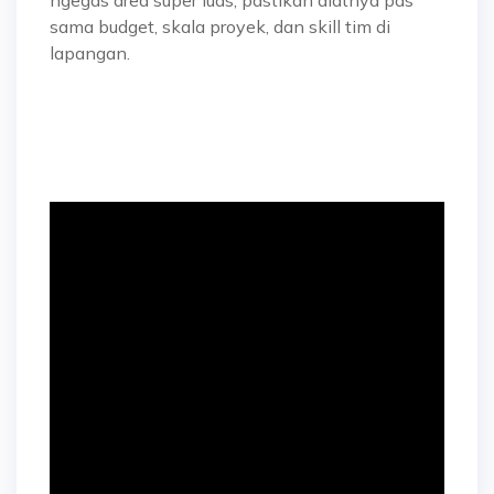
ngegas area super luas, pastikan alatnya pas
sama budget, skala proyek, dan skill tim di
lapangan.