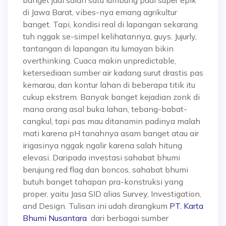
di Jawa Barat, vibes-nya emang agrikultur
banget. Tapi, kondisi real di lapangan sekarang
tuh nggak se-simpel kelihatannya, guys. Jujurly,
tantangan di lapangan itu lumayan bikin
overthinking. Cuaca makin unpredictable,
ketersediaan sumber air kadang surut drastis pas
kemarau, dan kontur lahan di beberapa titik itu
cukup ekstrem. Banyak banget kejadian zonk di
mana orang asal buka lahan, tebang-babat-
cangkul, tapi pas mau ditanamin padinya malah
mati karena pH tanahnya asam banget atau air
irigasinya nggak ngalir karena salah hitung
elevasi. Daripada investasi sahabat bhumi
berujung red flag dan boncos, sahabat bhumi
butuh banget tahapan pra-konstruksi yang
proper, yaitu Jasa SID alias Survey, Investigation,
and Design. Tulisan ini udah dirangkum
PT. Karta
Bhumi Nusantara
dari berbagai sumber