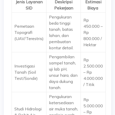
Jenis Layanan
Deskripsi
Estimasi
SID
Pekerjaan
Biaya
Pengukuran
Rp
beda tinggi
Pemetaan
450.000 –
tanah, batas
Topografi
Rp
lahan, dan
(UAV/Terestris)
800.000 /
pembuatan
Hektar
kontur detail.
Pengambilan
Rp
sampel tanah,
Investigasi
2.500.000
uji lab pH,
Tanah (Soil
– Rp
unsur hara, dan
Test/Sondir)
4.000.000
daya dukung
/ Titik
tanah.
Pengukuran
Rp
ketersediaan
5.000.000
Studi Hidrologi
air muka tanah,
– Rp
& Debit Air
analisis curah