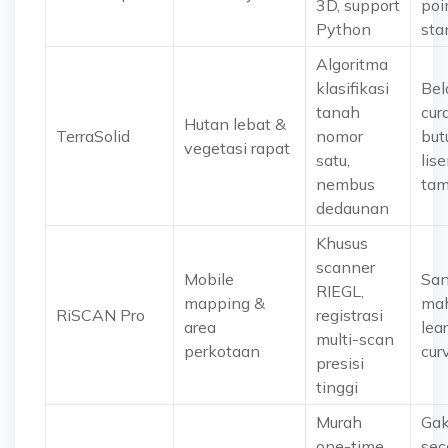
3D, support
poi
Python
sta
Algoritma
klasifikasi
Bel
tanah
cur
Hutan lebat &
TerraSolid
nomor
but
vegetasi rapat
satu,
lis
nembus
ta
dedaunan
Khusus
scanner
Mobile
San
RIEGL,
mapping &
mah
RiSCAN Pro
registrasi
area
lea
multi-scan
perkotaan
cur
presisi
tinggi
Murah
Ga
one-time,
sec