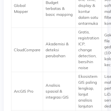
Budget
Global
display &
sof
terbatas &
Mapper
kontur
mah
basic mapping
dalam satu
filt
antarmuka
kom
Gratis,
Gak
registration
file
Akademisi &
ICP,
ged
CloudCompare
deteksi
change
(10
perubahan
detection,
kal
bersihin
kec
noise
Ekosistem
Lis
GIS paling
mah
Analisis
lengkap,
per
ArcGIS Pro
spasial &
lanjut
LiD
integrasi GIS
analisis
ser
lanjutan
ded