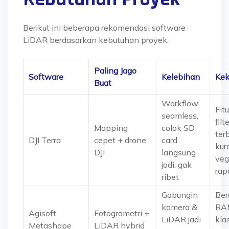
Berikut ini beberapa rekomendasi software
LiDAR berdasarkan kebutuhan proyek:
Paling Jago
Software
Kelebihan
Kek
Buat
Workflow
Fitu
seamless,
filt
Mapping
colok SD
ter
DJI Terra
cepet + drone
card
kur
DJI
langsung
veg
jadi, gak
rap
ribet
Gabungin
Ber
kamera &
RA
Agisoft
Fotogrametri +
LiDAR jadi
klas
Metashape
LiDAR hybrid