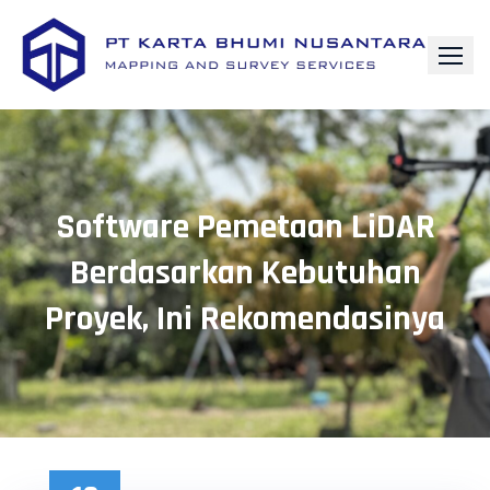
Skip
to
content
Software Pemetaan LiDAR
Berdasarkan Kebutuhan
Proyek, Ini Rekomendasinya