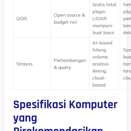
Gratis total,
Set
plugin
plug
Open source &
QGIS
LiDAR
per
budget nol
mumpuni
ber
buat basic
dat
AI-based
hitung
Spe
volume,
bua
Pertambangan
Strayos
analisis
tam
& quarry
lereng,
lan
cloud-
clo
based
Spesifikasi Komputer
yang