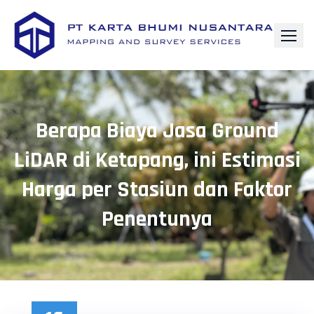
Skip
to
content
Berapa Biaya Jasa Ground
LiDAR di Ketapang, ini Estimasi
Harga per Stasiun dan Faktor
Penentunya