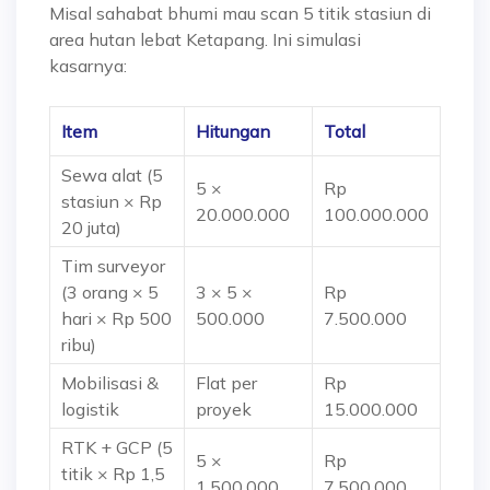
Misal sahabat bhumi mau scan 5 titik stasiun di
area hutan lebat Ketapang. Ini simulasi
kasarnya:
Item
Hitungan
Total
Sewa alat (5
5 ×
Rp
stasiun × Rp
20.000.000
100.000.000
20 juta)
Tim surveyor
(3 orang × 5
3 × 5 ×
Rp
hari × Rp 500
500.000
7.500.000
ribu)
Mobilisasi &
Flat per
Rp
logistik
proyek
15.000.000
RTK + GCP (5
5 ×
Rp
titik × Rp 1,5
1.500.000
7.500.000