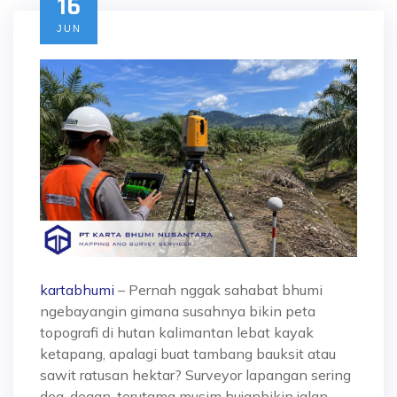
16
JUN
kartabhumi
– Pernah nggak sahabat bhumi
ngebayangin gimana susahnya bikin peta
topografi di hutan kalimantan lebat kayak
ketapang, apalagi buat tambang bauksit atau
sawit ratusan hektar? Surveyor lapangan sering
deg-degan, terutama musim hujanbikin jalan