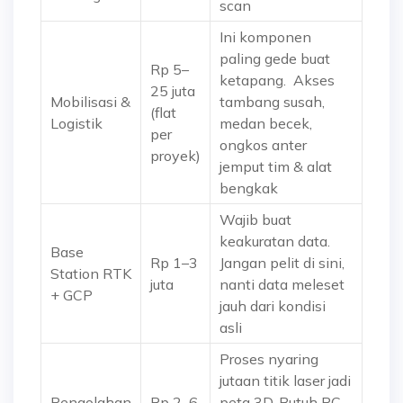
scan
Ini komponen
paling gede buat
Rp 5–
ketapang. Akses
25 juta
Mobilisasi &
tambang susah,
(flat
Logistik
medan becek,
per
ongkos anter
proyek)
jemput tim & alat
bengkak
Wajib buat
keakuratan data.
Base
Rp 1–3
Jangan pelit di sini,
Station RTK
juta
nanti data meleset
+ GCP
jauh dari kondisi
asli
Proses nyaring
jutaan titik laser jadi
Pengolahan
Rp 2–6
peta 3D. Butuh PC