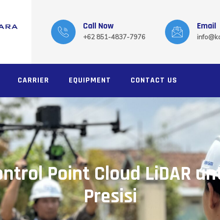
Call Now
Email
+62 851-4837-7976
info@ka
CARRIER
EQUIPMENT
CONTACT US
ntrol Point Cloud LiDAR u
Presisi