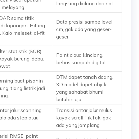
langsung diulang dari nol.
h melayang.
DAR sama titik
Data presisi sampe level
di lapangan. Hitung
cm, gak ada yang geser-
Kalo meleset, di-fit
geser.
lter statistik (SOR).
Point cloud kinclong,
 kayak burung, debu,
bebas sampah digital.
ewat.
DTM dapet tanah doang.
rning buat pisahin
3D model dapet objek
g, tiang listrik jadi
yang sahabat bhumi
ing.
butuhin aja.
tar jalur scanning
Transisi antar jalur mulus
alo ada step atau
kayak scroll TikTok, gak
ada yang jomplang.
erisi RMSE, point