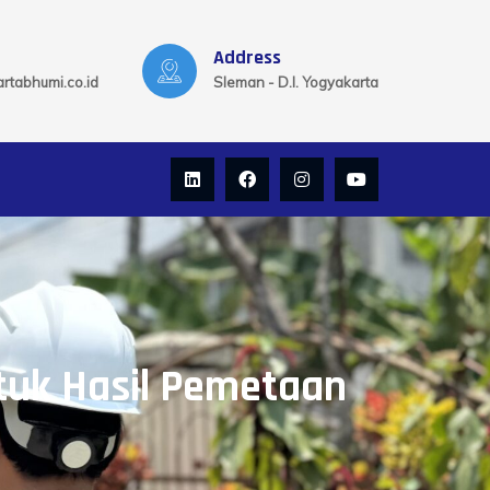
Address
rtabhumi.co.id
Sleman - D.I. Yogyakarta
ntuk Hasil Pemetaan