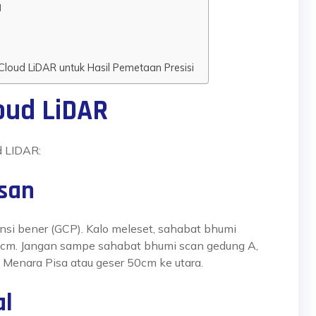
d
Cloud LiDAR untuk Hasil Pemetaan Presisi
oud LiDAR
d LIDAR:
san
nsi bener (GCP). Kalo meleset,
sahabat bhumi
el cm. Jangan sampe
sahabat bhumi
scan gedung A,
k Menara Pisa atau geser 50cm ke utara.
al