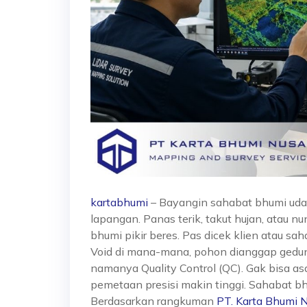
k
artabhumi
–
Bayangin sahabat bhumi uda
lapangan. Panas terik, takut hujan, atau n
bhumi pikir beres. Pas dicek klien atau sah
Void di mana-mana, pohon dianggap gedung,
namanya Quality Control (QC). Gak bisa as
pemetaan presisi makin tinggi. Sahabat bhu
Berdasarkan rangkuman
PT. Karta Bhumi 