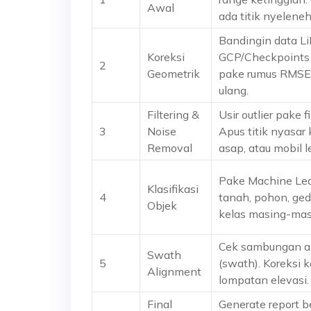
Awal
ada titik nyelene
Bandingin data Li
Koreksi
GCP/Checkpoints 
2
Geometrik
pake rumus RMSE. 
ulang.
Filtering &
Usir outlier pake fi
3
Noise
Apus titik nyasar
Removal
asap, atau mobil l
Pake Machine Lea
Klasifikasi
4
tanah, pohon, gedun
Objek
kelas masing-mas
Cek sambungan an
Swath
5
(swath). Koreksi k
Alignment
lompatan elevasi.
Final
Generate report b