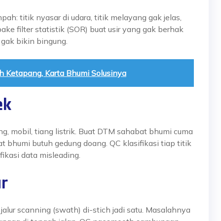
: titik nyasar di udara, titik melayang gak jelas,
ke filter statistik (SOR) buat usir yang gak berhak
 gak bikin bingung.
h Ketapang, Karta Bhumi Solusinya
ek
g, mobil, tiang listrik. Buat DTM
sahabat bhumi
cuma
at bhumi
butuh gedung doang. QC klasifikasi tiap titik
ikasi data misleading.
r
alur scanning (swath) di-stich jadi satu. Masalahnya