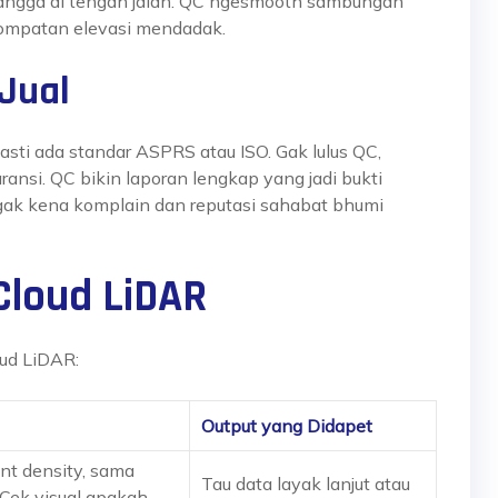
tangga di tengah jalan. QC ngesmooth sambungan
a lompatan elevasi mendadak.
Jual
pasti ada standar ASPRS atau ISO. Gak lulus QC,
aransi. QC bikin laporan lengkap yang jadi bukti
ak kena komplain dan reputasi
sahabat bhumi
Cloud LiDAR
oud LiDAR:
Output yang Didapet
int density, sama
Tau data layak lanjut atau
 Cek visual apakah