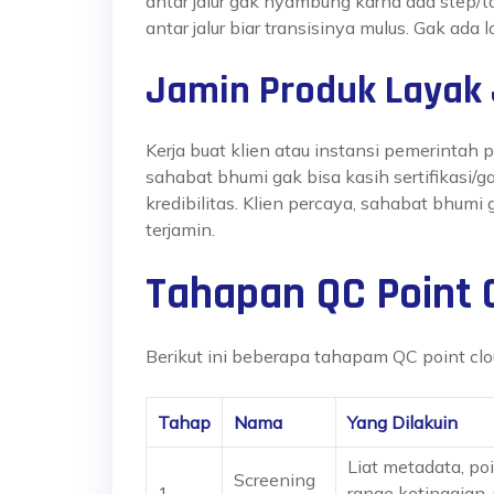
antar jalur gak nyambung karna ada step/
antar jalur biar transisinya mulus. Gak ad
Jamin Produk Layak 
Kerja buat klien atau instansi pemerintah 
sahabat bhumi
gak bisa kasih sertifikasi/g
kredibilitas. Klien percaya,
sahabat bhumi
g
terjamin.
Tahapan QC Point 
Berikut ini beberapa tahapam QC point cl
Tahap
Nama
Yang Dilakuin
Liat metadata, po
Screening
1
range ketinggian.