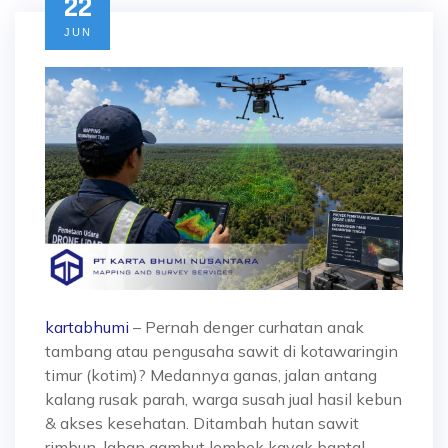
22
JUN
kartabhumi
– Pernah denger curhatan anak
tambang atau pengusaha sawit di kotawaringin
timur (kotim)? Medannya ganas, jalan antang
kalang rusak parah, warga susah jual hasil kebun
& akses kesehatan. Ditambah hutan sawit
rimbun, lahan gambut lembek kayak bantal