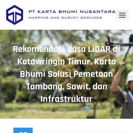
Skip
to
content
Rekomendasi Jasa LiDAR di
Kotawringin Timur, Karta
Bhumi Solusi Pemetaan
Tambang, Sawit, dan
Infrastruktur