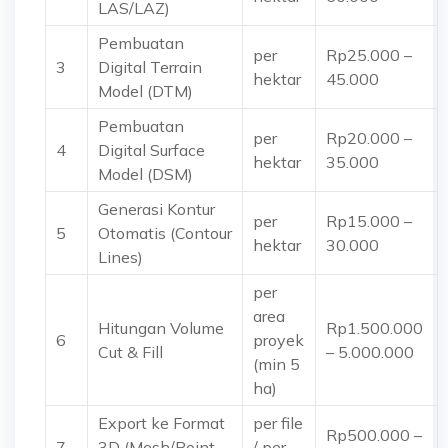
LAS/LAZ)
Pembuatan
per
Rp25.000 –
3
Digital Terrain
hektar
45.000
Model (DTM)
Pembuatan
per
Rp20.000 –
4
Digital Surface
hektar
35.000
Model (DSM)
Generasi Kontur
per
Rp15.000 –
5
Otomatis
(Contour
hektar
30.000
Lines)
per
area
Hitungan Volume
Rp1.500.000
6
proyek
Cut & Fill
– 5.000.000
(min 5
ha)
Export ke Format
per file
Rp500.000 –
7
3D
(Mesh/Point
/ per