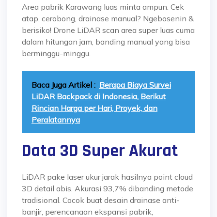
Area pabrik Karawang luas minta ampun. Cek
atap, cerobong, drainase manual? Ngebosenin &
berisiko! Drone LiDAR scan area super luas cuma
dalam hitungan jam, banding manual yang bisa
berminggu-minggu.
Baca Juga Artikel :
Berapa Biaya Survei
LiDAR Backpack di Indonesia, Berikut
Rincian Harga per Hari, Proyek, dan
Peralatannya
Data 3D Super Akurat
LiDAR pake laser ukur jarak hasilnya point cloud
3D detail abis. Akurasi 93,7% dibanding metode
tradisional. Cocok buat desain drainase anti-
banjir, perencanaan ekspansi pabrik,