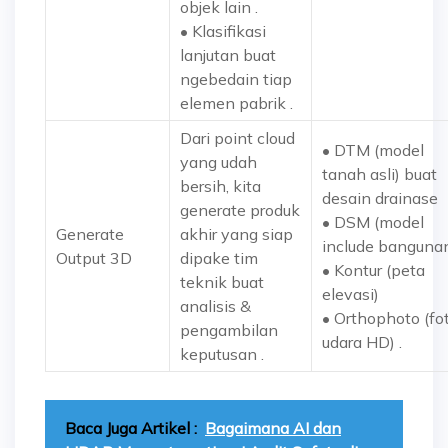
objek lain .
• Klasifikasi
lanjutan buat
ngebedain tiap
elemen pabrik .
Dari point cloud
•
DTM
(model
yang udah
tanah asli) buat
bersih, kita
desain drainase
generate produk
•
DSM
(model
Generate
akhir yang siap
include banguna
Output 3D
dipake tim
•
Kontur
(peta
teknik buat
elevasi)
analisis &
•
Orthophoto
(fo
pengambilan
udara HD) .
keputusan .
Baca Juga Artikel :
Bagaimana AI dan