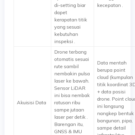
di-setting biar
kecepatan .
dapet
kerapatan titik
yang sesuai
kebutuhan
inspeksi .
Drone terbang
otomatis sesuai
Data mentah
rute sambil
berupa
point
nembakin pulsa
cloud
(kumpulan
laser ke bawah.
titik koordinat 3
Sensor LiDAR
+ data posisi
ini bisa nembak
drone. Point clou
Akuisisi Data
ratusan ribu
ini langsung
sampe jutaan
nangkep bentuk
laser per detik .
bangunan, pipa,
Barengan itu,
sampe detail
GNSS & IMU