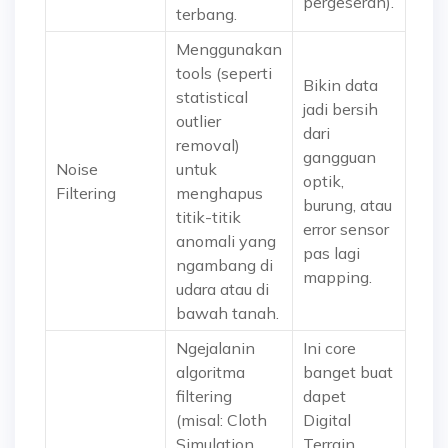
pergeseran).
terbang.
Menggunakan
tools (seperti
Bikin data
statistical
jadi bersih
outlier
dari
removal)
gangguan
Noise
untuk
optik,
Filtering
menghapus
burung, atau
titik-titik
error sensor
anomali yang
pas lagi
ngambang di
mapping.
udara atau di
bawah tanah.
Ngejalanin
Ini core
algoritma
banget buat
filtering
dapet
(misal: Cloth
Digital
Simulation
Terrain