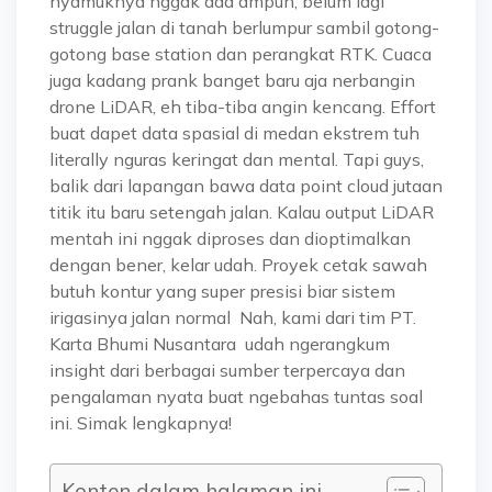
nyamuknya nggak ada ampun, belum lagi
struggle jalan di tanah berlumpur sambil gotong-
gotong base station dan perangkat RTK. Cuaca
juga kadang prank banget baru aja nerbangin
drone LiDAR, eh tiba-tiba angin kencang. Effort
buat dapet data spasial di medan ekstrem tuh
literally nguras keringat dan mental. Tapi guys,
balik dari lapangan bawa data point cloud jutaan
titik itu baru setengah jalan. Kalau output LiDAR
mentah ini nggak diproses dan dioptimalkan
dengan bener, kelar udah. Proyek cetak sawah
butuh kontur yang super presisi biar sistem
irigasinya jalan normal Nah, kami dari tim PT.
Karta Bhumi Nusantara udah ngerangkum
insight dari berbagai sumber terpercaya dan
pengalaman nyata buat ngebahas tuntas soal
ini. Simak lengkapnya!
Konten dalam halaman ini