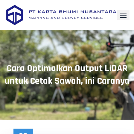
Skip
to
content
Cara Optimalkan Output LiDAR
untuk Cetak Sawah, ini Caranya